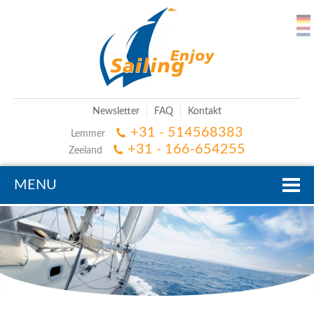
Newsletter
FAQ
Kontakt
+31 - 514568383
Lemmer
+31 - 166-654255
Zeeland
MENU