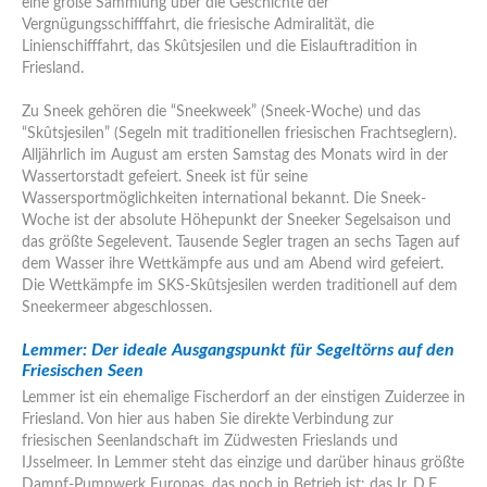
eine große Sammlung über die Geschichte der
Vergnügungsschifffahrt, die friesische Admiralität, die
Linienschifffahrt, das Skûtsjesilen und die Eislauftradition in
Friesland.
Zu Sneek gehören die “Sneekweek” (Sneek-Woche) und das
“Skûtsjesilen” (Segeln mit traditionellen friesischen Frachtseglern).
Alljährlich im August am ersten Samstag des Monats wird in der
Wassertorstadt gefeiert. Sneek ist für seine
Wassersportmöglichkeiten international bekannt. Die Sneek-
Woche ist der absolute Höhepunkt der Sneeker Segelsaison und
das größte Segelevent. Tausende Segler tragen an sechs Tagen auf
dem Wasser ihre Wettkämpfe aus und am Abend wird gefeiert.
Die Wettkämpfe im SKS-Skûtsjesilen werden traditionell auf dem
Sneekermeer abgeschlossen.
Lemmer: Der ideale Ausgangspunkt für Segeltörns auf den
Friesischen Seen
Lemmer ist ein ehemalige Fischerdorf an der einstigen Zuiderzee in
Friesland. Von hier aus haben Sie direkte Verbindung zur
friesischen Seenlandschaft im Züdwesten Frieslands und
IJsselmeer. In Lemmer steht das einzige und darüber hinaus größte
Dampf-Pumpwerk Europas, das noch in Betrieb ist: das Ir. D.F.