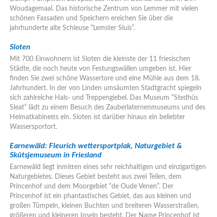
Woudagemaal. Das historische Zentrum von Lemmer mit vielen
schönen Fassaden und Speichern ereichen Sie über die
jahrhunderte alte Schleuse “Lemster Sluis”.
Sloten
Mit 700 Einwohnern ist Sloten die kleinste der 11 friesischen
Städte, die noch heute von Festungswällen umgeben ist. Hier
finden Sie zwei schöne Wassertore und eine Mühle aus dem 18.
Jahrhundert. In der von Linden umsäumten Stadtgracht spiegeln
sich zahlreiche Hals- und Treppengiebel. Das Museum “Stedhûs
Sleat” lädt zu einem Besuch des Zauberlaternenmuseums und des
Heimatkabinetts ein. Sloten ist darüber hinaus ein beliebter
Wassersportort.
Earnewâld:
Fleurich wettersportplak, Naturgebiet &
Skûtsjemuseum in Friesland
Earnewâld liegt inmitten eines sehr reichhaltigen und einzigartigen
Naturgebietes. Dieses Gebiet besteht aus zwei Teilen, dem
Princenhof und dem Moorgebiet “de Oude Venen”. Der
Princenhof ist ein phantastisches Gebiet, das aus kleinen und
großen Tümpeln, kleinen Buchten und breiteren Wasserstraßen,
größeren und kleineren Inseln besteht. Der Name Princenhof ist