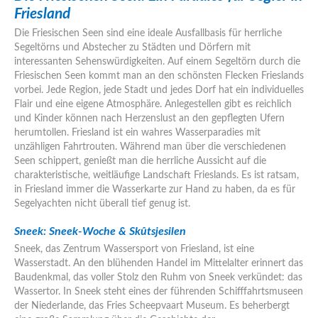
Friesland
Die Friesischen Seen sind eine ideale Ausfallbasis für herrliche
Segeltörns und Abstecher zu Städten und Dörfern mit
interessanten Sehenswürdigkeiten. Auf einem Segeltörn durch die
Friesischen Seen kommt man an den schönsten Flecken Frieslands
vorbei. Jede Region, jede Stadt und jedes Dorf hat ein individuelles
Flair und eine eigene Atmosphäre. Anlegestellen gibt es reichlich
und Kinder können nach Herzenslust an den gepflegten Ufern
herumtollen. Friesland ist ein wahres Wasserparadies mit
unzähligen Fahrtrouten. Während man über die verschiedenen
Seen schippert, genießt man die herrliche Aussicht auf die
charakteristische, weitläufige Landschaft Frieslands. Es ist ratsam,
in Friesland immer die Wasserkarte zur Hand zu haben, da es für
Segelyachten nicht überall tief genug ist.
Sneek:
Sneek-Woche & Skûtsjesilen
Sneek, das Zentrum Wassersport von Friesland, ist eine
Wasserstadt. An den blühenden Handel im Mittelalter erinnert das
Baudenkmal, das voller Stolz den Ruhm von Sneek verkündet: das
Wassertor. In Sneek steht eines der führenden Schifffahrtsmuseen
der Niederlande, das Fries Scheepvaart Museum. Es beherbergt