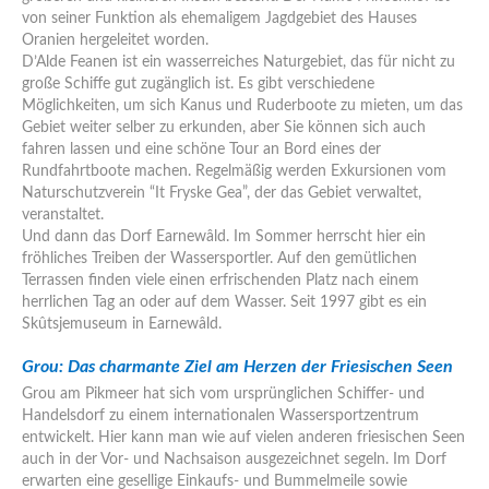
von seiner Funktion als ehemaligem Jagdgebiet des Hauses
Oranien hergeleitet worden.
D’Alde Feanen ist ein wasserreiches Naturgebiet, das für nicht zu
große Schiffe gut zugänglich ist. Es gibt verschiedene
Möglichkeiten, um sich Kanus und Ruderboote zu mieten, um das
Gebiet weiter selber zu erkunden, aber Sie können sich auch
fahren lassen und eine schöne Tour an Bord eines der
Rundfahrtboote machen. Regelmäßig werden Exkursionen vom
Naturschutzverein “It Fryske Gea”, der das Gebiet verwaltet,
veranstaltet.
Und dann das Dorf Earnewâld. Im Sommer herrscht hier ein
fröhliches Treiben der Wassersportler. Auf den gemütlichen
Terrassen finden viele einen erfrischenden Platz nach einem
herrlichen Tag an oder auf dem Wasser. Seit 1997 gibt es ein
Skûtsjemuseum in Earnewâld.
Grou:
Das charmante Ziel am Herzen der Friesischen Seen
Grou am Pikmeer hat sich vom ursprünglichen Schiffer- und
Handelsdorf zu einem internationalen Wassersportzentrum
entwickelt. Hier kann man wie auf vielen anderen friesischen Seen
auch in der Vor- und Nachsaison ausgezeichnet segeln. Im Dorf
erwarten eine gesellige Einkaufs- und Bummelmeile sowie