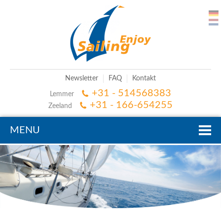
Newsletter
FAQ
Kontakt
+31 - 514568383
Lemmer
+31 - 166-654255
Zeeland
MENU