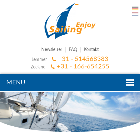
Newsletter
FAQ
Kontakt
+31 - 514568383
Lemmer
+31 - 166-654255
Zeeland
MENU