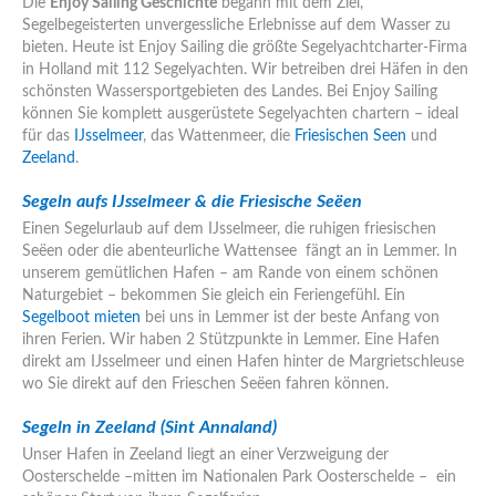
Die
Enjoy Sailing Geschichte
begann mit dem Ziel,
Segelbegeisterten unvergessliche Erlebnisse auf dem Wasser zu
bieten. Heute ist Enjoy Sailing die größte Segelyachtcharter-Firma
in Holland mit 112 Segelyachten. Wir betreiben drei Häfen in den
schönsten Wassersportgebieten des Landes. Bei Enjoy Sailing
können Sie komplett ausgerüstete Segelyachten chartern – ideal
für das
IJsselmeer
, das Wattenmeer, die
Friesischen Seen
und
Zeeland
.
Segeln aufs IJsselmeer & die Friesische Seëen
Einen Segelurlaub auf dem IJsselmeer, die ruhigen friesischen
Seëen oder die abenteurliche Wattensee fängt an in Lemmer. In
unserem gemütlichen Hafen – am Rande von einem schönen
Naturgebiet – bekommen Sie gleich ein Feriengefühl. Ein
Segelboot mieten
bei uns in Lemmer ist der beste Anfang von
ihren Ferien. Wir haben 2 Stützpunkte in Lemmer. Eine Hafen
direkt am IJsselmeer und einen Hafen hinter de Margrietschleuse
wo Sie direkt auf den Frieschen Seëen fahren können.
Segeln in Zeeland (
Sint Annaland
)
Unser Hafen in Zeeland liegt an einer Verzweigung der
Oosterschelde –mitten im Nationalen Park Oosterschelde – ein