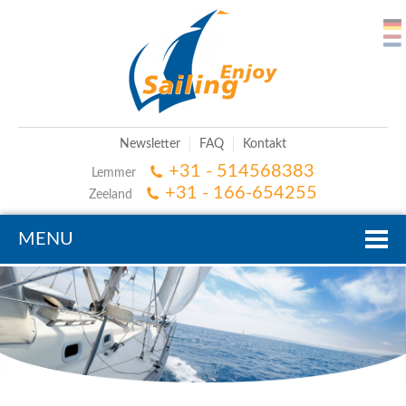
Newsletter
FAQ
Kontakt
+31 - 514568383
Lemmer
+31 - 166-654255
Zeeland
MENU