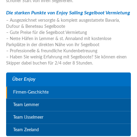
schöner Start von ihren Segelferien.
Die starken Punkte von Enjoy Sailing Segelboot Vermietung
– Ausgezeichnet versorgte & komplett ausgestattete Bavaria,
Dufour & Beneteau Segelboote
– Gute Preise für die Segelboot Vermietung
– Nette Häfen in Lemmer & st. Annaland mit kostenlose
Parkplätze in der direkten Nähe von ihr Segelboot
– Professionelle & freundliche Kundenbetreuung
– Haben Sie weinig Erfahrung mit Segelboote? Sie können einen
Skipper dabei buchen für 2/4 oder 8 Stunden.
Über Enjoy
Firmen-Geschichte
Team Lemmer
Team IJsselmeer
Team Zeeland