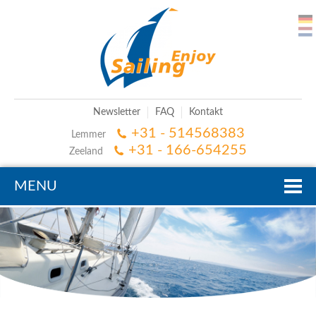
Newsletter
FAQ
Kontakt
+31 - 514568383
Lemmer
+31 - 166-654255
Zeeland
MENU