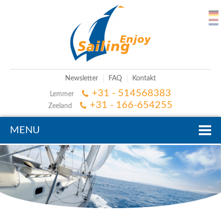
Newsletter
FAQ
Kontakt
+31 - 514568383
Lemmer
+31 - 166-654255
Zeeland
MENU