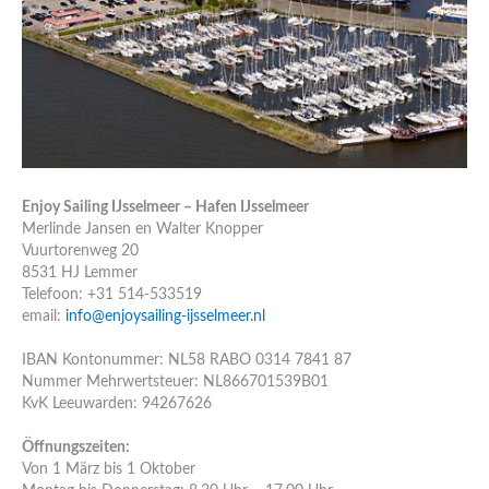
Enjoy Sailing IJsselmeer – Hafen IJsselmeer
Merlinde Jansen en Walter Knopper
Vuurtorenweg 20
8531 HJ Lemmer
Telefoon: +31 514-533519
email:
info@enjoysailing-ijsselmeer.nl
IBAN Kontonummer: NL58 RABO 0314 7841 87
Nummer Mehrwertsteuer: NL866701539B01
KvK Leeuwarden: 94267626
Öffnungszeiten:
Von 1 März bis 1 Oktober