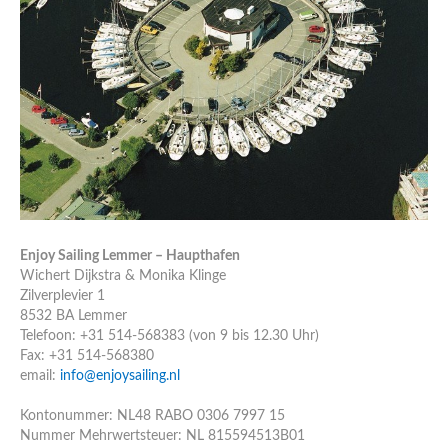
Enjoy Sailing Lemmer – Haupthafen
Wichert Dijkstra & Monika Klinge
Zilverplevier 1
8532 BA Lemmer
Telefoon: +31 514-568383 (von 9 bis 12.30 Uhr)
Fax: +31 514-568380
email:
info@enjoysailing.nl
Kontonummer: NL48 RABO 0306 7997 15
Nummer Mehrwertsteuer: NL 815594513B01