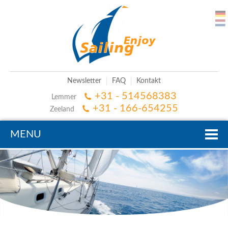
Newsletter
FAQ
Kontakt
+31 - 514568383
Lemmer
+31 - 166-654255
Zeeland
MENU