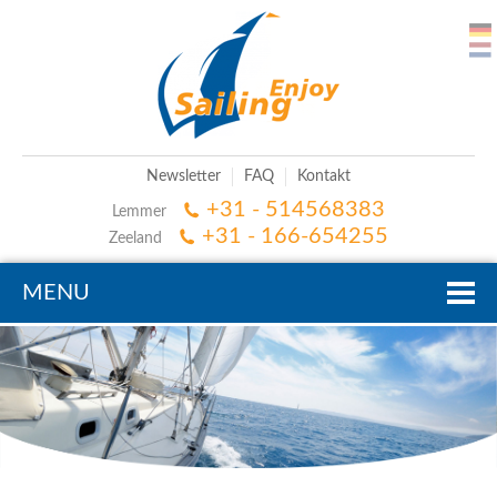
Newsletter
FAQ
Kontakt
+31 - 514568383
Lemmer
+31 - 166-654255
Zeeland
MENU