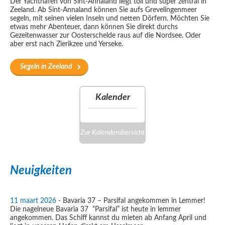
Der Yachthafen von Sint-Annaland liegt toll und super zentral in
Zeeland. Ab Sint-Annaland können Sie aufs Grevelingenmeer
segeln, mit seinen vielen Inseln und netten Dörfern. Möchten Sie
etwas mehr Abenteuer, dann können Sie direkt durchs
Gezeitenwasser zur Oosterschelde raus auf die Nordsee. Oder
aber erst nach Zierikzee und Yerseke.
Segeln in Zeeland
Kalender
Zur Kalenderübersicht
Neuigkeiten
11 maart 2026
-
Bavaria 37 – Parsifal angekommen in Lemmer!
Die nagelneue Bavaria 37 “Parsifal” ist heute in lemmer
angekommen. Das Schiff kannst du mieten ab Anfang April und