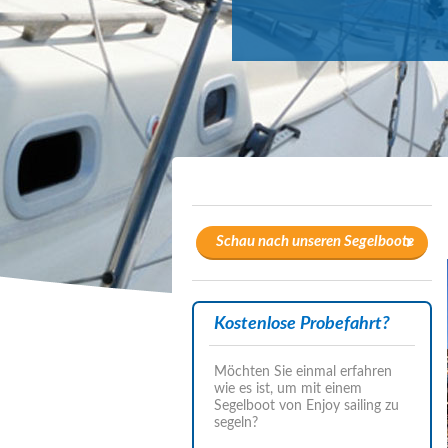
Schau nach unseren Segelboote
Kostenlose Probefahrt?
Möchten Sie einmal erfahren
wie es ist, um mit einem
Segelboot von Enjoy sailing zu
segeln?