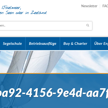
Newsletter
FA
Segelschule
Betriebsausflüge
Buy & Charter
Über En
-ba92-4156-9e4d-aa7