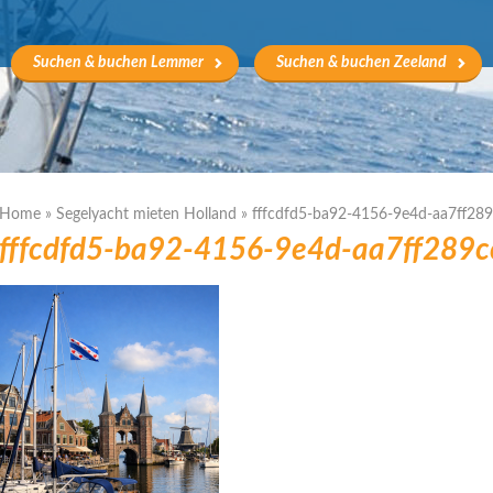
Suchen & buchen Lemmer
Suchen & buchen Zeeland
Home
»
Segelyacht mieten Holland
»
fffcdfd5-ba92-4156-9e4d-aa7ff28
fffcdfd5-ba92-4156-9e4d-aa7ff289