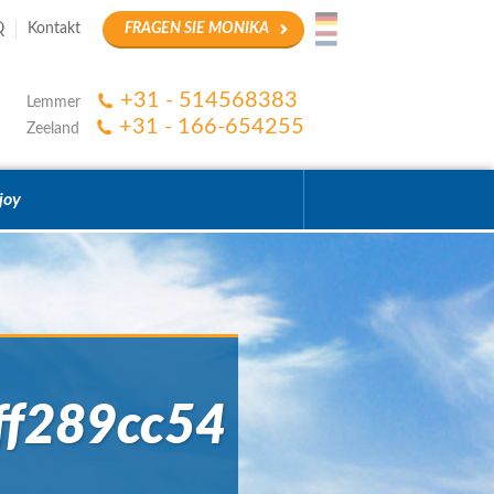
Q
Kontakt
FRAGEN SIE MONIKA
+31 - 514568383
Lemmer
+31 - 166-654255
Zeeland
joy
ff289cc54