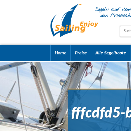
Home
Preise
Alle Segelboote
fffcdfd5