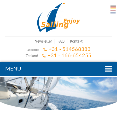
Newsletter
FAQ
Kontakt
+31 - 514568383
Lemmer
+31 - 166-654255
Zeeland
MENU