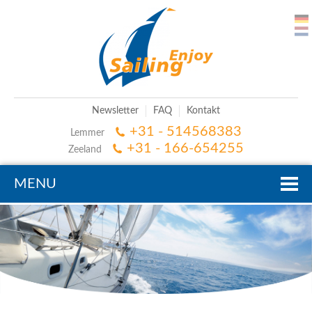
Newsletter
FAQ
Kontakt
+31 - 514568383
Lemmer
+31 - 166-654255
Zeeland
MENU