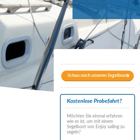
Schau nach unseren Segelboote
Kostenlose Probefahrt?
Möchten Sie einmal erfahren
wie es ist, um mit einem
Segelboot von Enjoy sailing zu
segeln?