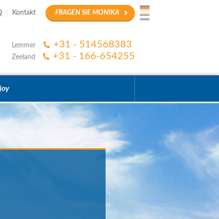
Q
Kontakt
FRAGEN SIE MONIKA
+31 - 514568383
Lemmer
+31 - 166-654255
Zeeland
joy