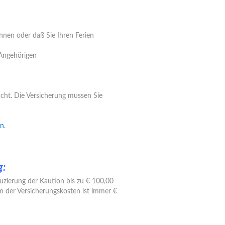
nnen oder daß Sie Ihren Ferien
 Angehörigen
ht. Die Versicherung mussen Sie
en
.
g:
uzierung der Kaution bis zu € 100,00
m der Versicherungskosten ist immer €