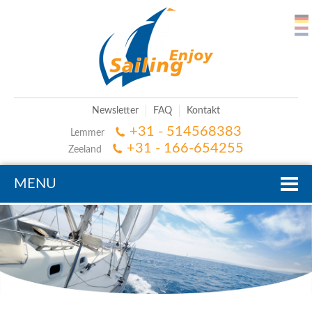
Newsletter
FAQ
Kontakt
+31 - 514568383
Lemmer
+31 - 166-654255
Zeeland
MENU