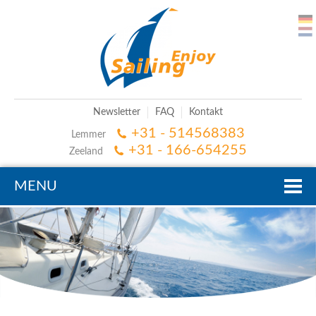
Newsletter
FAQ
Kontakt
+31 - 514568383
Lemmer
+31 - 166-654255
Zeeland
MENU