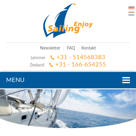
Newsletter
FAQ
Kontakt
+31 - 514568383
Lemmer
+31 - 166-654255
Zeeland
MENU