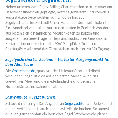
Neben unseren zwei Enjoy Sailing-Charterstationen in Lemmer am
IJsselmeer findest du gepflegte, bestens gewartete und komplett
ausgestattete Segelyachten von Enjoy Sailing auch im
Segelyachtcharter Zeeland! Unser Hafen auf der Insel Tholen in
Sint Annaland zählt nicht nur zu den besten in Zeeland: Von dort
aus bieten sich dir zahlreiche Möglichkeiten zu kurzen und
ausgedehnten Seeschlägen in teils anspruchsvollen Gewässern.
Restauration und kostenfreie PKW-Stellplätze für unsere
Chartergäste während des Törns stehen auch hier zur Verfügung.
Segelyachtcharter Zeeland – Perfekter Ausgangspunkt für
dein Abenteuer
Die
Oosterschelde
, quasi vor der Hafenausfahrt und direkt
verbunden, begrüßt dich auf den ersten Meilen. Auch das
Grevelinger Meer und die niederländische und belgische
Nordseeküste sind schnell erreicht.
Last-Minute – Jetzt buchen!
Schaue dir unser großes Angebot an
Segelyachten
an. Jede kannst
du, bei Verfügbarkeit, auch noch Last-Minute buchen. So kannst
du auch ganz spontan ein herrliches Segel-Wochenende planen.