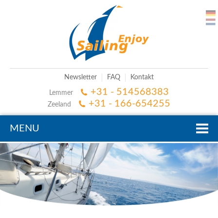
Newsletter
FAQ
Kontakt
+31 - 514568383
Lemmer
+31 - 166-654255
Zeeland
MENU