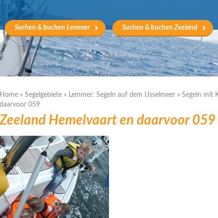
Suchen & buchen Lemmer
Suchen & buchen Zeeland
Home
»
Segelgebiete
»
Lemmer: Segeln auf dem IJsselmeer
»
Segeln mit 
daarvoor 059
Zeeland Hemelvaart en daarvoor 059