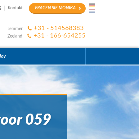
Q
Kontakt
FRAGEN SIE MONIKA
+31 - 514568383
Lemmer
+31 - 166-654255
Zeeland
joy
voor 059