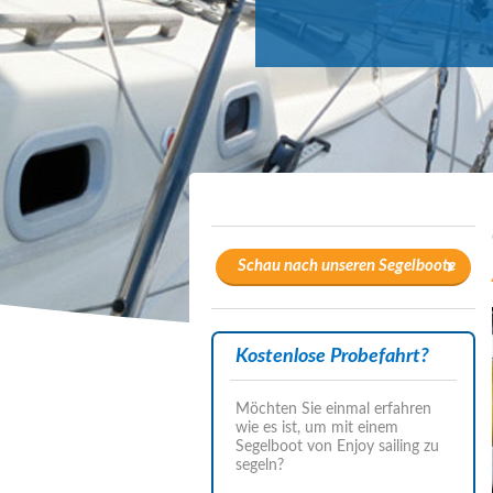
Schau nach unseren Segelboote
Kostenlose Probefahrt?
Möchten Sie einmal erfahren
wie es ist, um mit einem
Segelboot von Enjoy sailing zu
segeln?