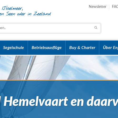
Newsletter
FA
Segelschule
Betriebsausflüge
Buy & Charter
Über En
 Hemelvaart en daar