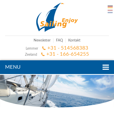
Newsletter
FAQ
Kontakt
+31 - 514568383
Lemmer
+31 - 166-654255
Zeeland
MENU