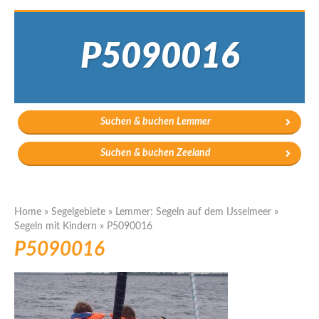
P5090016
Suchen & buchen Lemmer
Suchen & buchen Zeeland
Home
»
Segelgebiete
»
Lemmer: Segeln auf dem IJsselmeer
»
Segeln mit Kindern
»
P5090016
P5090016