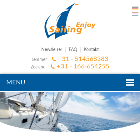
Newsletter
FAQ
Kontakt
+31 - 514568383
Lemmer
+31 - 166-654255
Zeeland
MENU