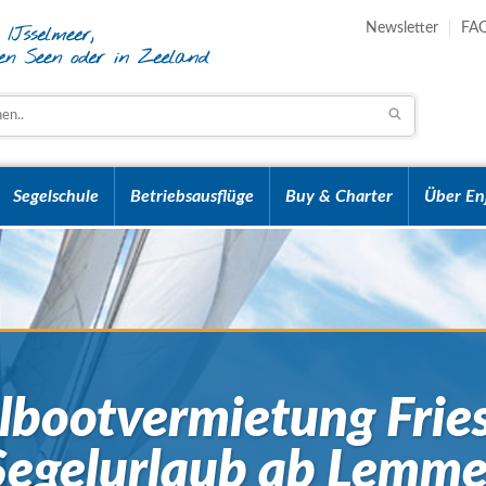
Newsletter
FA
Segelschule
Betriebsausflüge
Buy & Charter
Über En
lbootvermietung Frie
Segelurlaub ab Lemme