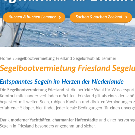
Suchen & buchen Lemmer
Suchen & buchen Zeeland
Home
»
Segelbootvermietung Friesland Segelurlaub ab Lemmer
Segelbootvermietung Friesland Segel
Entspanntes Segeln im Herzen der Niederlande
Die
Segelbootvermietung Friesland
ist die perfekte Wahl für Wassersportl
Komfort miteinander verbinden möchten. Friesland gilt als eines der sch
begeistert mit weiten Seen, ruhigen Kanälen und direkten Verbindungen z
erfahrener Skipper, hier findet jeder ideale Bedingungen für einen unverg
Dank
moderner Yachthäfen
,
charmanter Hafenstädte
und einer hervorrag
Segeln in Friesland besonders angenehm und sicher.