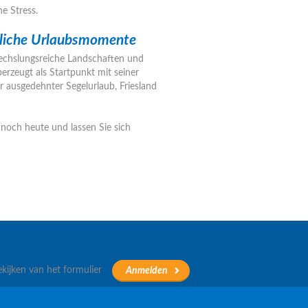
e Stress.
ssliche Urlaubsmomente
wechslungsreiche Landschaften und
erzeugt als Startpunkt mit seiner
ausgedehnter Segelurlaub, Friesland
noch heute und lassen Sie sich
ekijken van het formulier