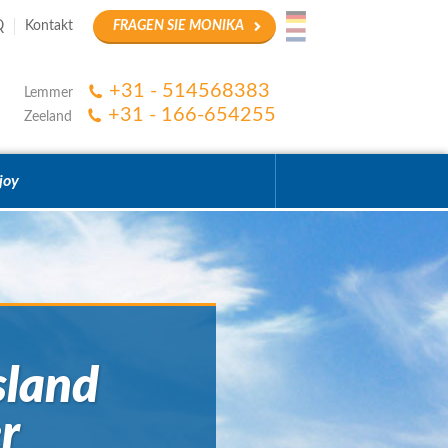
Q
Kontakt
FRAGEN SIE MONIKA
+31 - 514568383
Lemmer
+31 - 166-654255
Zeeland
joy
sland
r