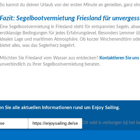
So kannst du deinen Urlaub von der ersten Minute an genießen, ganz ohn
Fazit: Segelbootvermietung Friesland für unverge
Eine Segelbootvermietung in Friesland steht für entspanntes Segeln, ab
erstklassige Bedingungen für jedes Erfahrungslevel. Besonders Lemmer üb
idealen Lage und maritimen Atmosphäre. Ob kurzer Wochenendtörn oder 
bietet alles, was das Seglerherz begehrt.
Möchten Sie Friesland vom Wasser aus entdecken?
Kontaktieren Sie uns
unverbindlich zu Ihrer Segelbootvermietung beraten.
n Sie alle aktuellen Informationen rund um Enjoy Sailing.
Dit veld is verborgen bij het b