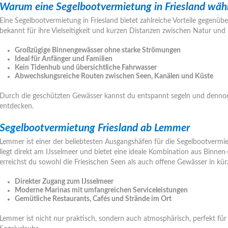
Warum eine Segelbootvermietung in Friesland wäh
Eine Segelbootvermietung in Friesland bietet zahlreiche Vorteile gegenübe
bekannt für ihre Vielseitigkeit und kurzen Distanzen zwischen Natur und 
Großzügige Binnengewässer ohne starke Strömungen
Ideal für Anfänger und Familien
Kein Tidenhub und übersichtliche Fahrwasser
Abwechslungsreiche Routen zwischen Seen, Kanälen und Küste
Durch die geschützten Gewässer kannst du entspannt segeln und denno
entdecken.
Segelbootvermietung Friesland ab Lemmer
Lemmer ist einer der beliebtesten Ausgangshäfen für die Segelbootvermiet
liegt direkt am IJsselmeer und bietet eine ideale Kombination aus Binne
erreichst du sowohl die Friesischen Seen als auch offene Gewässer in kürz
Direkter Zugang zum IJsselmeer
Moderne Marinas mit umfangreichen Serviceleistungen
Gemütliche Restaurants, Cafés und Strände im Ort
Lemmer ist nicht nur praktisch, sondern auch atmosphärisch, perfekt für