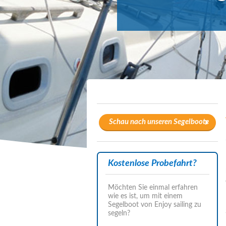
Schau nach unseren Segelboote
Kostenlose Probefahrt?
Möchten Sie einmal erfahren
wie es ist, um mit einem
Segelboot von Enjoy sailing zu
segeln?