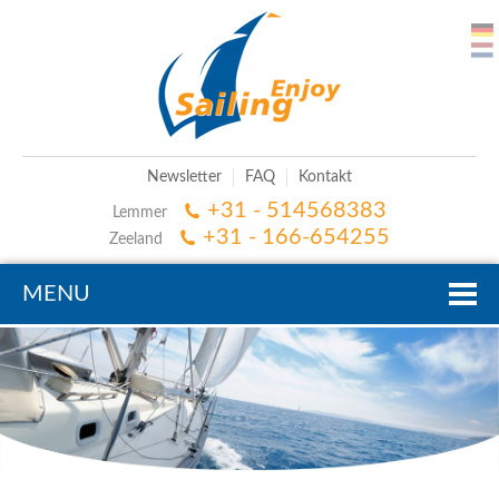
Newsletter
FAQ
Kontakt
+31 - 514568383
Lemmer
+31 - 166-654255
Zeeland
MENU