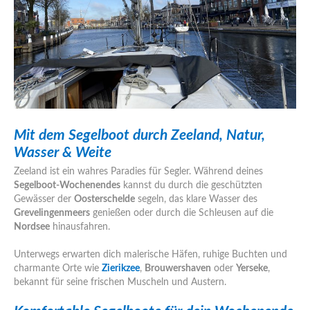
Mit dem Segelboot durch Zeeland, Natur,
Wasser & Weite
Zeeland ist ein wahres Paradies für Segler. Während deines
Segelboot-Wochenendes
kannst du durch die geschützten
Gewässer der
Oosterschelde
segeln, das klare Wasser des
Grevelingenmeers
genießen oder durch die Schleusen auf die
Nordsee
hinausfahren.
Unterwegs erwarten dich malerische Häfen, ruhige Buchten und
charmante Orte wie
Zierikzee
,
Brouwershaven
oder
Yerseke
,
bekannt für seine frischen Muscheln und Austern.