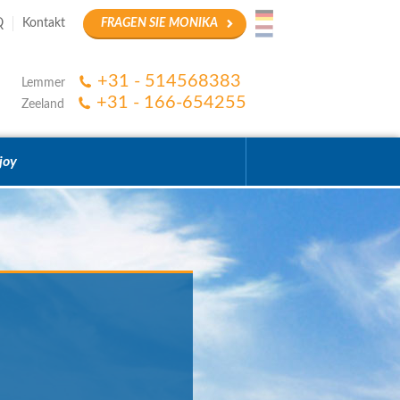
Q
Kontakt
FRAGEN SIE MONIKA
+31 - 514568383
Lemmer
+31 - 166-654255
Zeeland
joy