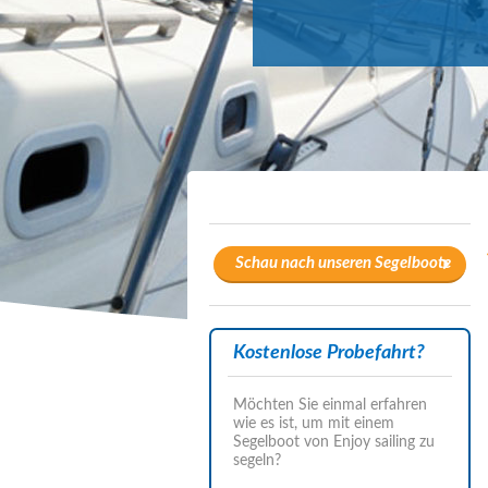
Schau nach unseren Segelboote
Kostenlose Probefahrt?
Möchten Sie einmal erfahren
wie es ist, um mit einem
Segelboot von Enjoy sailing zu
segeln?