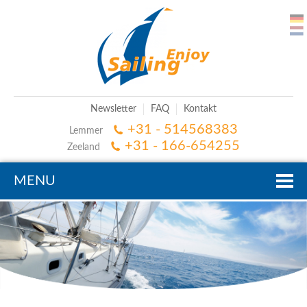
Newsletter
FAQ
Kontakt
+31 - 514568383
Lemmer
+31 - 166-654255
Zeeland
MENU