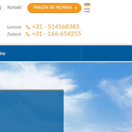
Q
Kontakt
FRAGEN SIE MONIKA
+31 - 514568383
Lemmer
+31 - 166-654255
Zeeland
joy