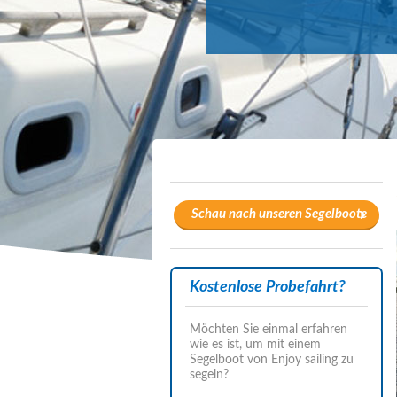
Schau nach unseren Segelboote
Kostenlose Probefahrt?
Möchten Sie einmal erfahren
wie es ist, um mit einem
Segelboot von Enjoy sailing zu
segeln?