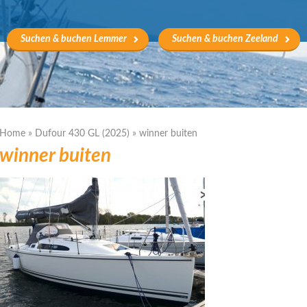
Suchen & buchen Lemmer
Suchen & buchen Zeeland
Home
»
Dufour 430 GL (2025)
»
winner buiten
winner buiten