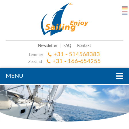
Newsletter
FAQ
Kontakt
+31 - 514568383
Lemmer
+31 - 166-654255
Zeeland
MENU