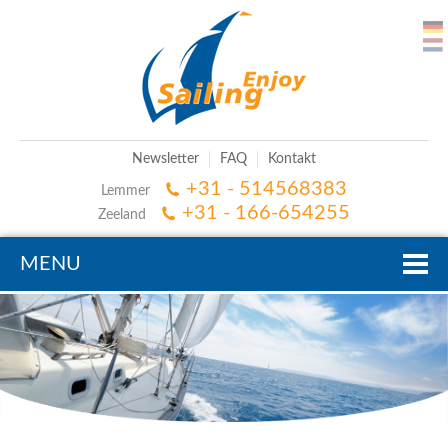
Newsletter
FAQ
Kontakt
+31 - 514568383
Lemmer
+31 - 166-654255
Zeeland
MENU