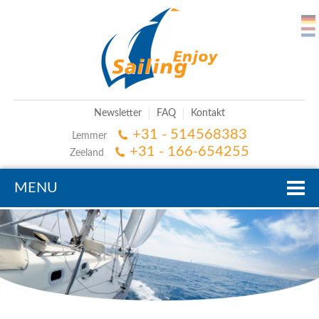
Newsletter
FAQ
Kontakt
+31 - 514568383
Lemmer
+31 - 166-654255
Zeeland
MENU