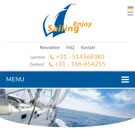
Newsletter
FAQ
Kontakt
+31 - 514568383
Lemmer
+31 - 166-654255
Zeeland
MENU