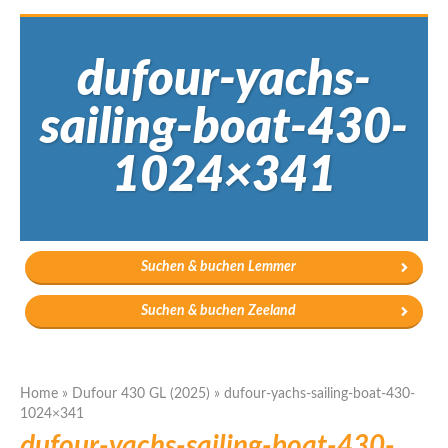
dufour-yachs-
sailing-boat-430-
1024×341
Suchen & buchen Lemmer
Suchen & buchen Zeeland
Home
»
Dufour 430 GL (2025)
»
dufour-yachs-sailing-boat-430-
1024×341
dufour-yachs-sailing-boat-430-