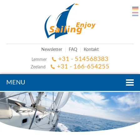
Newsletter
FAQ
Kontakt
+31 - 514568383
Lemmer
+31 - 166-654255
Zeeland
MENU