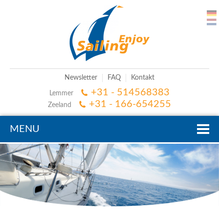
Newsletter
FAQ
Kontakt
+31 - 514568383
Lemmer
+31 - 166-654255
Zeeland
MENU