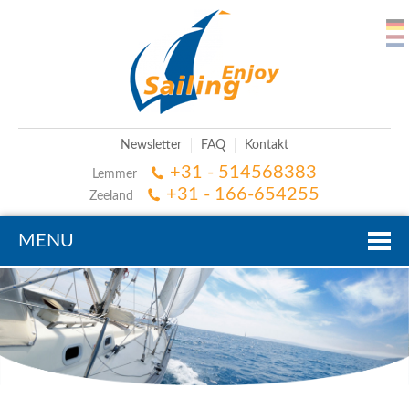
Newsletter
FAQ
Kontakt
+31 - 514568383
Lemmer
+31 - 166-654255
Zeeland
MENU