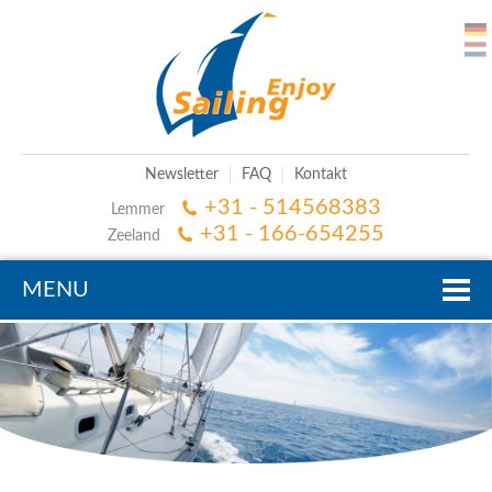
Newsletter
FAQ
Kontakt
+31 - 514568383
Lemmer
+31 - 166-654255
Zeeland
MENU