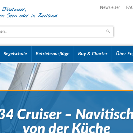
Newsletter
FA
Segelschule
Betriebsausflüge
Buy & Charter
Über En
34 Cruiser – Navitisc
von der Küche