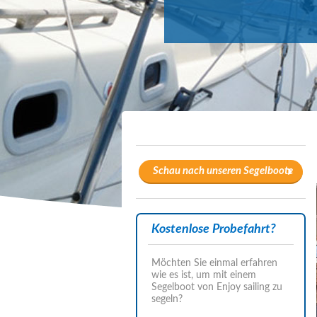
Schau nach unseren Segelboote
Kostenlose Probefahrt?
Möchten Sie einmal erfahren
wie es ist, um mit einem
Segelboot von Enjoy sailing zu
segeln?