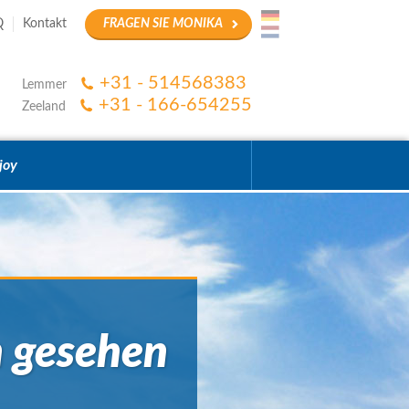
Q
Kontakt
FRAGEN SIE MONIKA
+31 - 514568383
Lemmer
+31 - 166-654255
Zeeland
joy
h gesehen