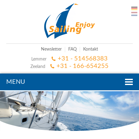
Newsletter
FAQ
Kontakt
+31 - 514568383
Lemmer
+31 - 166-654255
Zeeland
MENU