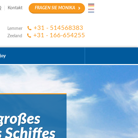
Q
Kontakt
FRAGEN SIE MONIKA
+31 - 514568383
Lemmer
+31 - 166-654255
Zeeland
joy
großes
 Schiffes