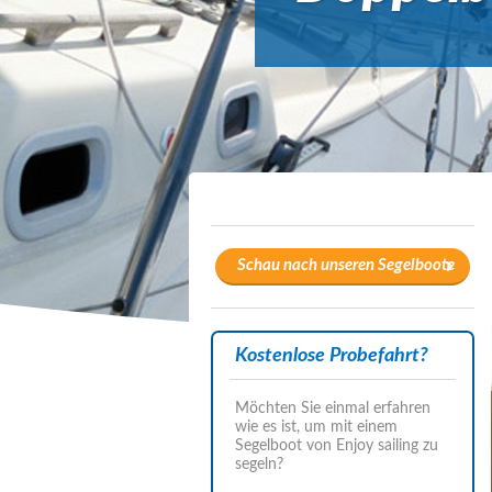
Schau nach unseren Segelboote
Kostenlose Probefahrt?
Möchten Sie einmal erfahren
wie es ist, um mit einem
Segelboot von Enjoy sailing zu
segeln?