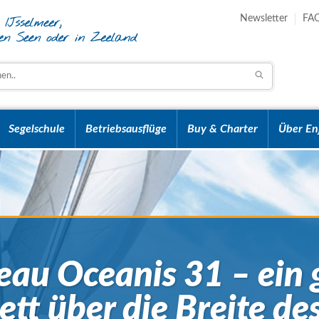
Newsletter
FA
Segelschule
Betriebsausflüge
Buy & Charter
Über En
eau Oceanis 31 – ein 
tt über die Breite des