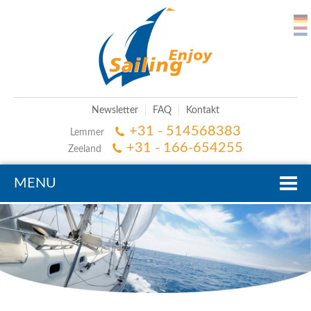
Newsletter
FAQ
Kontakt
+31 - 514568383
Lemmer
+31 - 166-654255
Zeeland
MENU