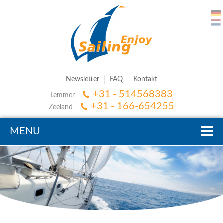
Newsletter
FAQ
Kontakt
+31 - 514568383
Lemmer
+31 - 166-654255
Zeeland
MENU