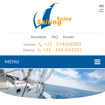
Newsletter
FAQ
Kontakt
+31 - 514568383
Lemmer
+31 - 166-654255
Zeeland
MENU