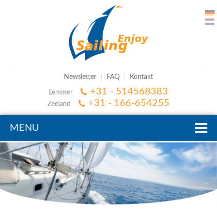
Newsletter
FAQ
Kontakt
+31 - 514568383
Lemmer
+31 - 166-654255
Zeeland
MENU