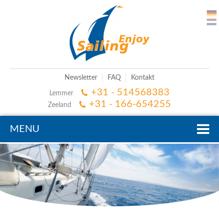
Newsletter
FAQ
Kontakt
+31 - 514568383
Lemmer
+31 - 166-654255
Zeeland
MENU