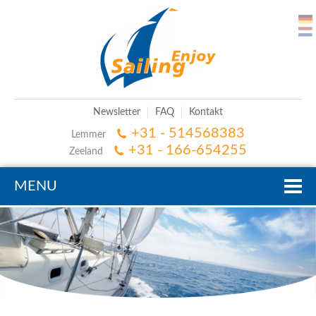
Newsletter
FAQ
Kontakt
+31 - 514568383
Lemmer
+31 - 166-654255
Zeeland
MENU