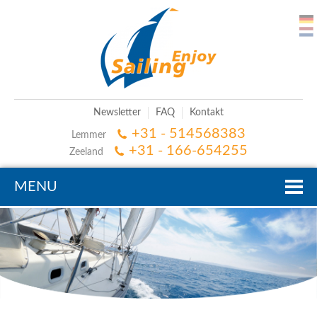
Newsletter
FAQ
Kontakt
+31 - 514568383
Lemmer
+31 - 166-654255
Zeeland
MENU