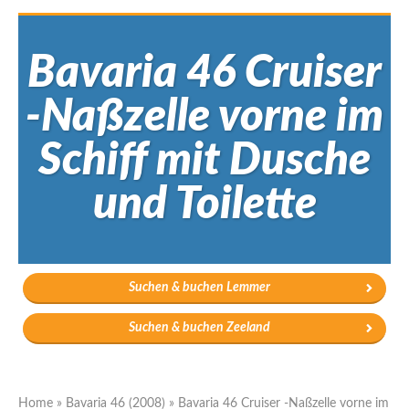
Bavaria 46 Cruiser
-Naßzelle vorne im
Schiff mit Dusche
und Toilette
Suchen & buchen Lemmer
Suchen & buchen Zeeland
Home
»
Bavaria 46 (2008)
»
Bavaria 46 Cruiser -Naßzelle vorne im