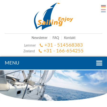
Newsletter
FAQ
Kontakt
+31 - 514568383
Lemmer
+31 - 166-654255
Zeeland
MENU