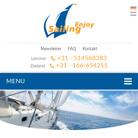
Newsletter
FAQ
Kontakt
+31 - 514568383
Lemmer
+31 - 166-654255
Zeeland
MENU