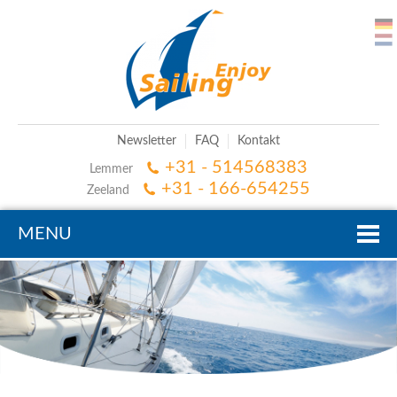
Newsletter
FAQ
Kontakt
+31 - 514568383
Lemmer
+31 - 166-654255
Zeeland
MENU