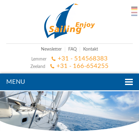
Newsletter
FAQ
Kontakt
+31 - 514568383
Lemmer
+31 - 166-654255
Zeeland
MENU