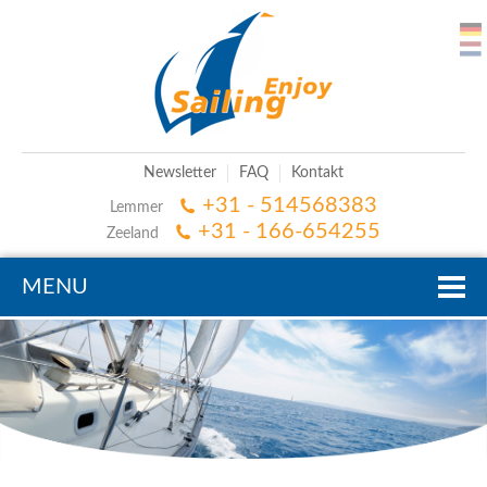
Newsletter
FAQ
Kontakt
+31 - 514568383
Lemmer
+31 - 166-654255
Zeeland
MENU