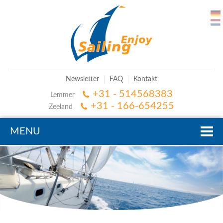
Newsletter
FAQ
Kontakt
+31 - 514568383
Lemmer
+31 - 166-654255
Zeeland
MENU