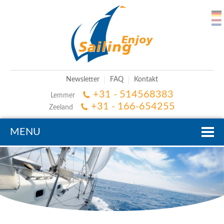
Newsletter
FAQ
Kontakt
+31 - 514568383
Lemmer
+31 - 166-654255
Zeeland
MENU